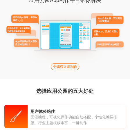
应用公园App制作平台帮你解决
免编程立即制作
选择应用公园的五大好处
用户体验绝佳
无需编程，可视化操作功能自助搭配，个性化编辑排
版。行业主题模板丰富，一键制作