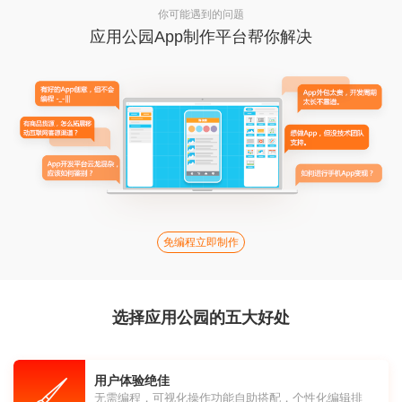
你可能遇到的问题
应用公园App制作平台帮你解决
免编程立即制作
选择应用公园的五大好处
用户体验绝佳
无需编程，可视化操作功能自助搭配，个性化编辑排