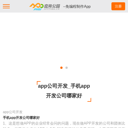
--免编程制作App
注册
app公司开发_手机app
开发公司哪家好
app公司开发
手机app开发公司哪家好
1、这是想做APP的企业经常会问的问题，现在做APP开发的公司和团体比