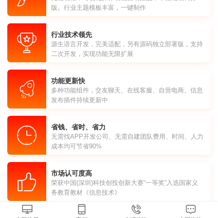
版。行业主题模板丰富，一键制作
行业技术领先
源生语言开发，完美适配，另有源码独立部署版，支持
二次开发，实现功能无限扩展
功能更新快
多种功能组件，交友聊天、在线客服、自营电商、信息
发布插件持续更新中
省钱、省时、省力
无需找APP开发公司、无需自建团队费用、时间、人力
成本均可节省90%
市场认可度高
荣获中国(深圳)科技创投创新大赛“一等奖”入选国家义
务教育教材《信息技术》