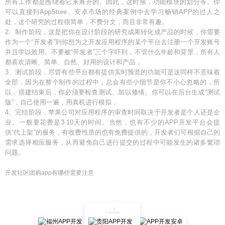
所有工作都是围绕着它来展开的。因此，这时候，功能模块的划分等。你
可以直接到AppStore、安卓市场的经典案例中去学习畅销APP的过人之
处，这个研究的过程很简单，不费分文，而且非常有趣。
2、制作阶段，这是把你在设计阶段的研究成果转化成产品的时候，你需要
作为一个“开发者”到你想为之开发应用程序的某个平台去注册一个开发账号
并且学以致用。不要被“开发者”三个字吓到，不管什么年龄和背景，所有人
都喜欢清晰、简单、自然、好用的设计和产品，
3、测试阶段，尽管有些平台都有提供实时预览的功能可是这同样不意味着
全部，因为在整个制作的过程中，总会有些小细节是你不小心忽略的，所
以，搭建结束后，你必须要检查测试、加以修缮。你可以在后台生成“测试
版”，自己使用一遍，用真机进行模拟，
4、完结阶段，苹果公司对应用程序的审查时间取决于开发者是个人还是企
业。一般要花费是3-10天的时间。当然，也有不少的APP开发平台会提
供“代上架”的服务，有收费性质的也有免费提供的，开发者们可根据自己的
需求选择相应服务，从而避免自己进行提交的过程中可能发生的诸多繁琐
问题。
开发社区团购app有哪些需要注意