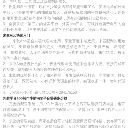
的一种习惯。进而促进企业盈利的增长。
2、收益归自己所有：现在不少餐饮店都是加盟到饿了么、美团这样的外卖
平台，但是随着平台的抽成被加大，商家所获取到的利益越来越少，但是
如果开发出自己的外卖APP软件的话，所有的报酬都归自己所有。
3、会员系统：第三方的外卖平台，外卖app开发，可以打造属于自己的会
员积分系统，用户消费越多，享受的折扣优惠越多，提高回头率。
来取App快速入门
1、，来取App适合末端代理点使用，享受百世末端政策，未匹配到的用短
信通知。支持短信模版自定义、代理点信息自定义、支持巴枪、取消签
收、拍照签收、入库自动补到件派件、入库拦截件提醒、来电精灵、移库
等等丰富的功能。
2、来取App是做什么的？，普通代理点使用起来也非常方便。直接完成寄
件功能，是功能强大的快递代理点软件和App。
3、来取的优势是什么？，如来神掌、开发团队联合打造，非常靠谱，群众
基础广泛，深受站点、小件员和代理点的好评。实现收派一体，增加代理
点收入。
4、，安装和使用问题反馈QQ群号294176150。
外卖平台app制作 制作app平台需要多少钱
1、完善的配送系统，用户在外卖app上下单之后可以选择门店自提，也可
以选择配送上门。骑手拥有独立的配送助手，送货上门。用户可以在app上
查看配送详情。
2、专业的管理功能，商家在后台可以轻松设置商品店铺详情，发布新闻资
讯公告，设置在线客服、营销活动等。入驻的商家拥有自己独立的管理后