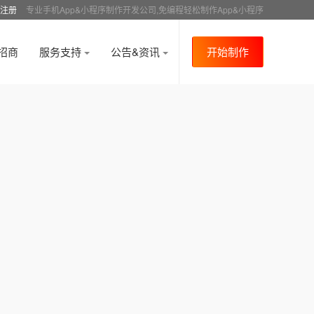
注册
专业手机App&小程序制作开发公司,免编程轻松制作App&小程序
招商
服务支持
公告&资讯
开始制作