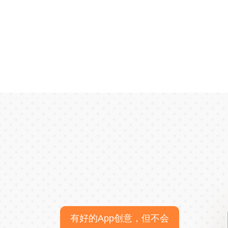
有好的App创意，但不会