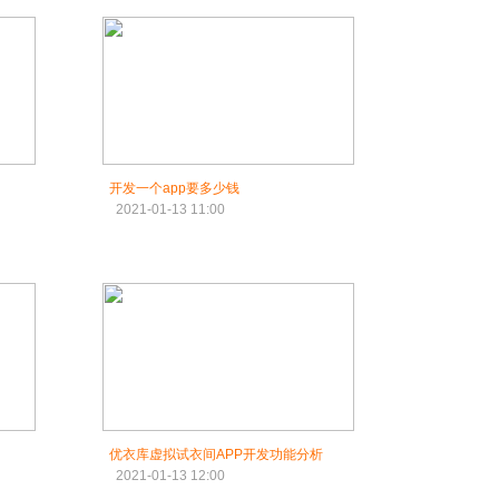
开发一个app要多少钱
2021-01-13 11:00
优衣库虚拟试衣间APP开发功能分析
2021-01-13 12:00