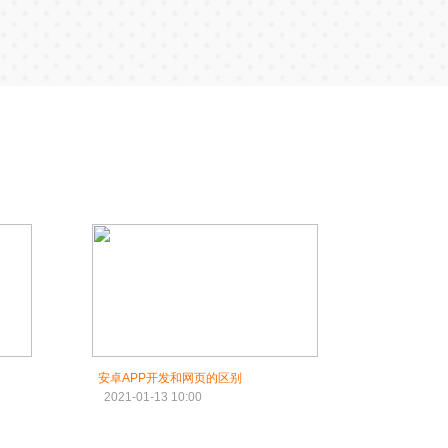
安卓APP开发和网页的区别
2021-01-13 10:00