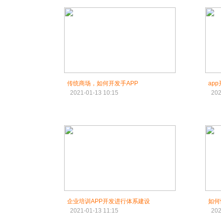
传统商场，如何开发手APP
ap
2021-01-13 10:15
202
企业培训APP开发进行体系建设
如何快
2021-01-13 11:15
202