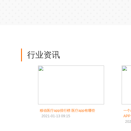
行业资讯
移动医疗app排行榜 医疗app有哪些
一个ap
2021-01-13 09:15
APP
202