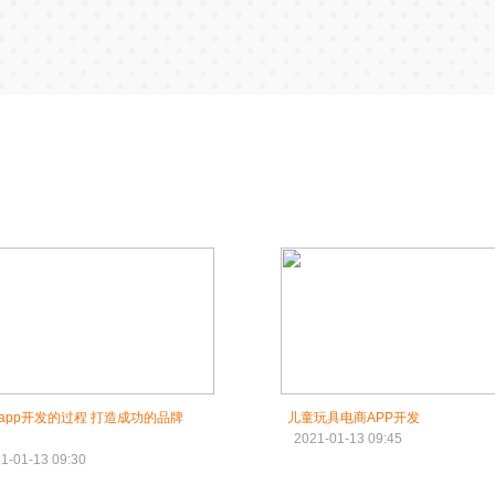
p开发的过程 打造成功的品牌
儿童玩具电商APP开发
2021-01-13 09:45
1-01-13 09:30