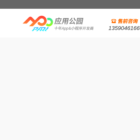
1359046166