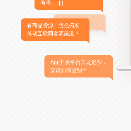
编程 -_-|||
有商品货源，怎么拓展
移动互联网客源渠道？
App开发平台云龙混杂，
应该如何鉴别？