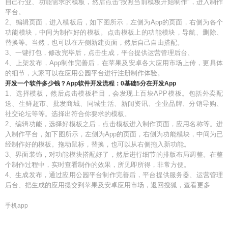
自己行业、功能需求的模板，然后点击“按照当前模板开始制作”，进入制作
平台。
2、编辑页面，进入模板后，如下图所示，左侧为App的页面，右侧为各个
功能模块，中间为制作好的模板。点击模板上的功能模块，导航、删除、
替换等。当然，也可以在左侧新建页面，然后自己自由搭配。
3、一键打包，修改完毕后，点击生成，平台提供运营管理后台、
4、上架发布，App制作完善后，在苹果及安卓各大应用市场上传，更具体
的细节，大家可以在应用公园平台进行注册制作体验。
开发一个软件多少钱？App软件开发流程：0基础5分在开发App
1、选择模板，然后点击模板栏目，会发现上百块APP模板。包括外卖配
送、生鲜超市、批发商城、同城生活、新闻资讯、企业品牌、分销导购、
社交论坛等等。选择出符合你要求的模板。
2、编辑功能，选择好模板之后，点击模板进入制作页面，应用名称等。进
入制作平台，如下图所示，左侧为App的页面，右侧为功能模块，中间为已
经制作好的模板。拖动鼠标，替换，也可以从右侧拖入新功能。
3、界面装饰，对功能模块搭配好了，然后进行细节的排版布局调整。在整
个制作过程中，实时查看制作的效果，所见即所得，非常方便。
4、生成发布，通过应用公园平台制作完善后，平台提供服务器、运营管理
后台、把生成的应用提交到苹果及安卓应用市场，返回搜狐，查看更多
手机app