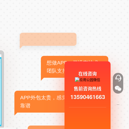
想做APP，但没有技术
团队支持
在线咨询
售前咨询热线
13590461663
APP外包太贵，感觉不
靠谱