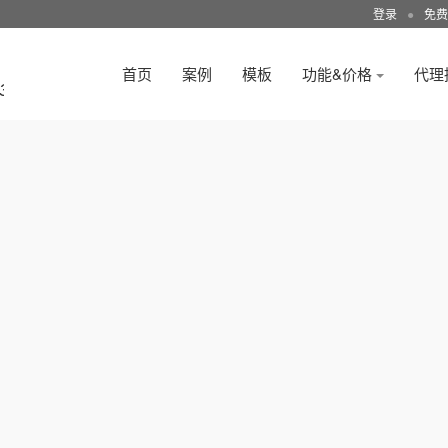
登录
●
免费
首页
案例
模板
功能&价格
代理
3