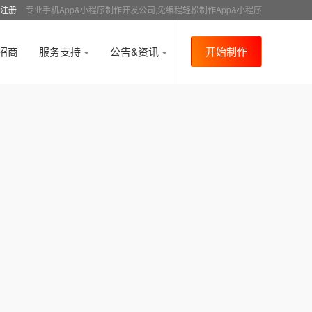
注册
专业手机App&小程序制作开发公司,免编程轻松制作App&小程序
招商
服务支持
公告&资讯
开始制作