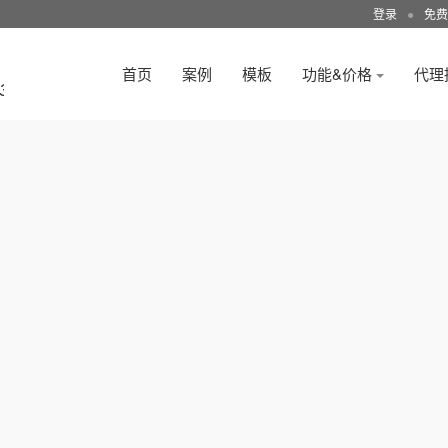
登录
●
免费
首页
案例
模板
功能&价格
代理
3