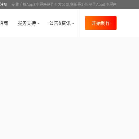
注册
专业手机App&小程序制作开发公司,免编程轻松制作App&小程序
招商
服务支持
公告&资讯
开始制作