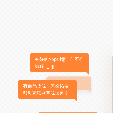
有好的App创意，但不会
编程 -_-|||
有商品货源，怎么拓展
移动互联网客源渠道？