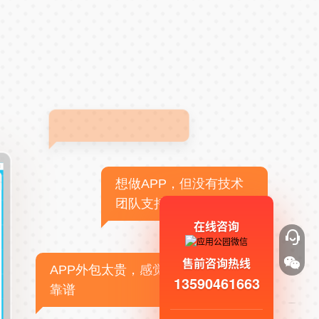
想做APP，但没有技术
团队支持
在线咨询
售前咨询热线
APP外包太贵，感觉不
13590461663
靠谱