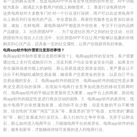
有一定的购买需求，也是电商APP中具有竞争优势的软件类型。APP功能
较为复杂，能满足大多数用户的线上购物需求。2、垂直行业电商软件：，
这类电商软件大多数专门针对一个行业进行深耕，用户可以在这类电商平
台上购买到行业相关的产品，专业度较高，商家经营服务也会更加比较全
面，诸如，生鲜电商、家电商城APP都是其中佼佼者，专注于行业内品牌
产品建设。3、社区拼团APP：，为了促进社区用户之间的社交活动，社区
拼团软件出现在人们生活中，社区拼团APP不仅让用户能够以低廉的价格
购买到心仪产品，还具备一定的社交属性，让用户在线获得良好体验。
电商app软件制作需要注意那些事情？
电商app软件制作需要注意那些事情？1、电商app软件的安全性，客户需要
通过线上支付完成购买行为，涉及到客户与企业资金安全问题，如果支付
存在漏洞或者功能上的缺陷，那么容易造成交易资金混乱，更严重会让不
法分子利用缺陷威胁交易金额，确保客户交易资金的安全，以及自己平台
交易金额的安全。2、电商app软件的稳定性，电商app软件的稳定性是从事
商业交易活动的保障，在现如今电商行业竞争如此激烈的移动互联网时
代，电商app软件的平稳运营更显得尤为重要，app平台上的商家，因此电
商app软件的稳定性是进行商业活动的保障。3、电商app软件的差异性，现
如今电商平台依然蓬勃发展，成功的不在少数，但是失败的平台不断增
加，综合性的"天猫""淘宝""京东"等，垂直类的"苏宁"电器、女性类的"蘑菇
街"等，都已发展成为行业巨头，新入行的与之争夺市场，无异于以卵击
石，那么如何进入电商平台，只能做电商平台的差异化，电商app软件的创
新，服务创新等，才能确保持续可发展的进入到电商行业。