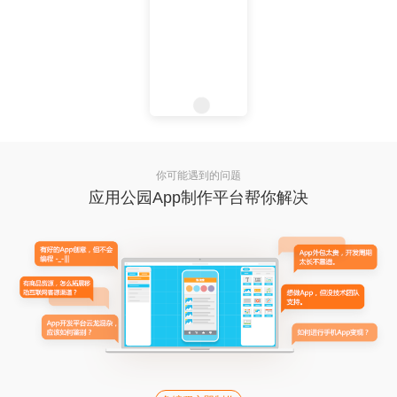
你可能遇到的问题
应用公园App制作平台帮你解决